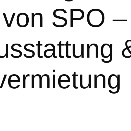
 von SPO –
sstattung &
vermietung