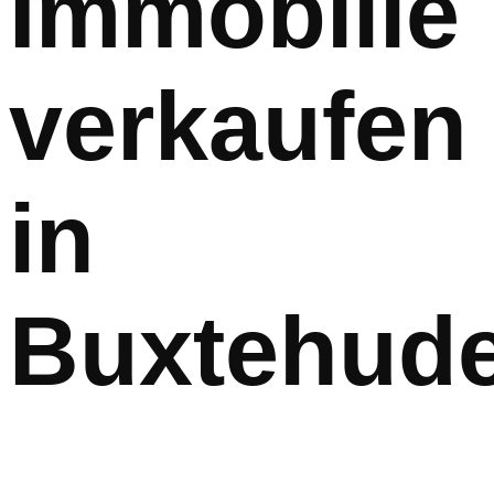
Immobilie
verkaufen
in
Buxtehud