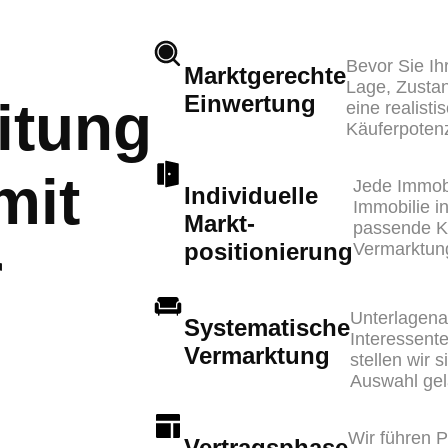
Bevor Sie Ih
Marktgerechte
Lage, Zustan
Einwertung
itung
eine realist
Käuferpotenz
mit
Jede Immobi
Individuelle
Immobilie i
Markt-
passende Kä
positionierung
Vermarktun
r
Unterlagena
Systematische
Interessente
Vermarktung
stellen wir s
Auswahl ge
Wir führen P
Vertragsphase