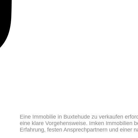
Eine
Immobilie in Buxtehude zu verkaufen
erfor
eine klare Vorgehensweise. Imken Immobilien be
Erfahrung, festen Ansprechpartnern und einer n