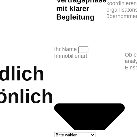
koordinieren
mit klarer
organisator
Begleitung
übernomme
Ihr Name
Ob e
Immobilienart
anal
dlich
Eins
önlich