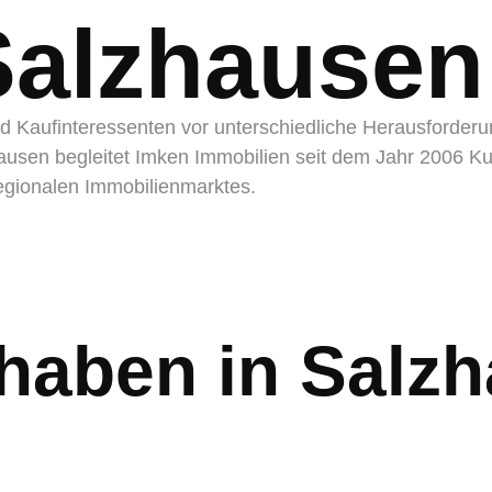
Salzhausen
d Kaufinteressenten vor unterschiedliche Herausforderu
hausen
begleitet Imken Immobilien seit dem Jahr 2006 
egionalen Immobilienmarktes.
haben in Salzh