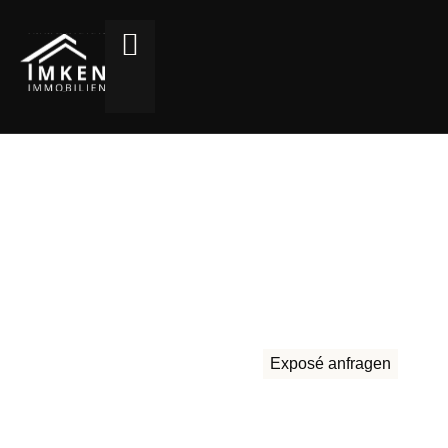
Haus kaufen Hittfeld
Ein
Hauskauf in Hittfeld
erfordert eine klare
Einschätzung des Marktes sowie eine strukturierte
Herangehensweise. Imken Immobilien begleitet
Kaufinteressenten seit 2006 im südlichen
Hamburger Raum mit regionaler Erfahrung.
Exposé anfragen