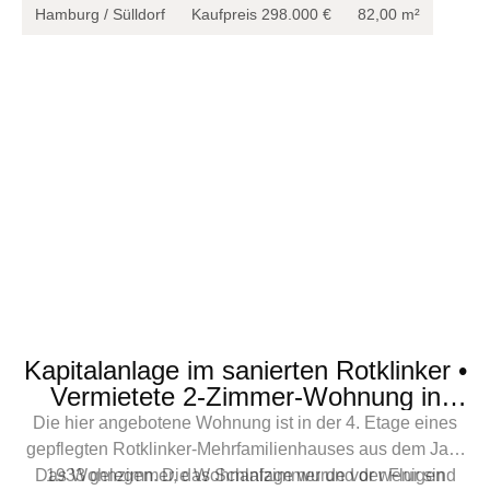
entweder über eine Sonderumlage oder über eine
Hamburg / Sülldorf
Kaufpreis
298.000 €
82,00 m²
gemeinschaftliche Darlehensfinanzierung erfolgen. Die
möglichen wirtschaftlichen Auswirkungen der geplanten
Maßnahmen wurden bei der Kaufpreisfindung bereits
berücksichtigt.
Kapitalanlage im sanierten Rotklinker •
Vermietete 2-Zimmer-Wohnung in
Hamburg-Barmbek
Die hier angebotene Wohnung ist in der 4. Etage eines
gepflegten Rotklinker-Mehrfamilienhauses aus dem Jahr
Das Wohnzimmer, das Schlafzimmer und der Flur sind
1933 gelegen. Die Wohnanlage wurde vor wenigen