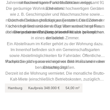
Jahren umfassend saniert und besteht aus insgesamt 91
mit hochwertigem Parkettfußboden verlegt.
Die geräumige Wohnküche ist mit hochwertigen Geräten
Einheiten.
wie z. B. Geschirrspüler und Waschmaschine sowie
modernen Einbauschränken ausgestattet. Der Boden der
Durch die beiden großzügigen Fenster ist das Zimmer
Küche ist gefliest und sie verfügt über ausreichend Raum
schön hell und einladend. Das Wannenbad ist gefliest
und ist wie das zweite Zimmer vom Flur aus zu erreichen.
für einen schönen Essplatz. Von der Küche gelangt man
Die gesamte Wohnung präsentiert sich hell und
in eines der beiden Zimmer.
einladend.
Ein Abstellraum im Keller gehört zu der Wohnung dazu.
Im Innenhof befinden sich ein Gemeinschaftsgarten
sowie Abstellmöglichkeiten für Fahrräder. Öffentliche
Machen Sie sich gerne ein eigenes Bild im Rahmen einer
Parkplätze gibt es ausreichend vor dem Haus und in den
benachbarten Straßen.
Besichtigung!
Derzeit ist die Wohnung vermietet. Die monatliche Brutto-
Kalt-Miete (einschließlich Betriebskosten, zuzüglich
Heizung und Warmwasser) beträgt 962,70 €. Bereinigt
Hamburg
Kaufpreis
348.000 €
54,00 m²
um die Betriebskosten der letzten Abrechnung ergibt sich
eine Nettokaltmiete von 883,14 € im Monat × 12 =
10.597,68 € p. a.