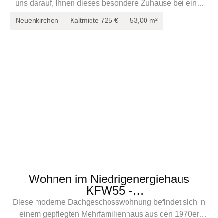
uns darauf, Ihnen dieses besondere Zuhause bei einer
persönlichen Besichtigung zu zeigen.
Neuenkirchen
Kaltmiete
725 €
53,00 m²
Wohnen im Niedrigenergiehaus
KFW55 -
2-Zimmer-Wohnung | Neubau-
Diese moderne Dachgeschosswohnung befindet sich in
Dachgeschoss.
einem gepflegten Mehrfamilienhaus aus den 1970er