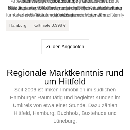
Arbeitsatmosphäre. Hochwertige Parkettböden, neue
Geschäftsführungsbüros – die Fläche lässt sich
hochwertiger Bauausführung und flexiblen
beziehen.
individuell an die Anforderungen moderner Unternehmen
Nutzungsmöglichkeiten macht die Fläche insbesondere
Bitte beachten Sie, dass die endgültige Raumaufteilung
Fenster, eine vollständig erneuerte Haustechnik sowie
für Kanzleien, Beratungsunternehmen, Agenturen, Family
moderne Sanitär- und Küchenbereiche gewährleisten
und Ausführung im Zuge der laufenden
anpassen.
Sanierungsmaßnahmen noch angepasst werden können.
Offices, Praxen oder Unternehmenssitze interessant.
einen zeitgemäßen Ausstattungsstandard.
Hamburg
Kaltmiete
3.998 €
Der beigefügte Grundriss dient daher lediglich der
Orientierung.
Zu den Angeboten
Regionale Marktkenntnis rund
um Hittfeld
Seit 2006 ist Imken Immobilien im südlichen
Hamburger Raum tätig und begleitet Kunden im
Umkreis von etwa einer Stunde. Dazu zählen
Hittfeld, Hamburg, Buchholz, Buxtehude und
Lüneburg.