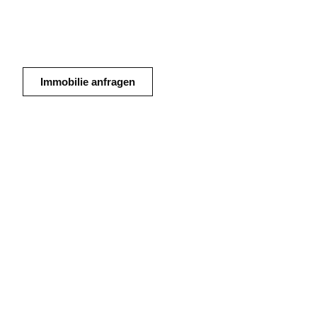
84,07 m² im sani
3 Zimmer |
Kaltmiete
3.362,80 €
Immobilie anfragen